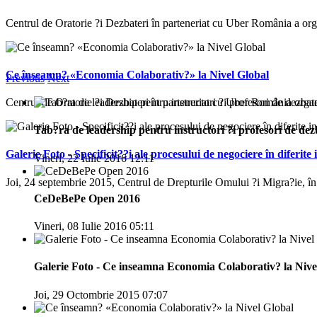
Centrul de Oratorie ?i Dezbateri în parteneriat cu Uber România a org
Ce înseamn? «Economia Colaborativ?» la Nivel Global
Previous
Next
Centrul de Oratorie ?i Dezbateri în parteneriat cu Uber România orga
Tab?ra de leadership pentru instructori ?i profesori de dez
Galerie Foto - Specificit??i ale procesului de negociere în diferite 
Vineri, 22 Iulie 2016 12:11
Joi, 24 septembrie 2015, Centrul de Drepturile Omului ?i Migra?ie, în 
CeDeBePe Open 2016
Vineri, 08 Iulie 2016 05:11
Galerie Foto - Ce inseamna Economia Colaborativ? la Nive
Joi, 29 Octombrie 2015 07:07