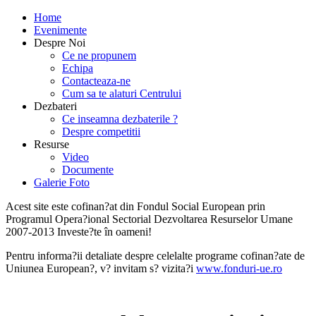
Home
Evenimente
Despre Noi
Ce ne propunem
Echipa
Contacteaza-ne
Cum sa te alaturi Centrului
Dezbateri
Ce inseamna dezbaterile ?
Despre competitii
Resurse
Video
Documente
Galerie Foto
Acest site este cofinan?at din Fondul Social European prin
Programul Opera?ional Sectorial Dezvoltarea Resurselor Umane
2007-2013 Investe?te în oameni!
Pentru informa?ii detaliate despre celelalte programe cofinan?ate de
Uniunea European?, v? invitam s? vizita?i
www.fonduri-ue.ro