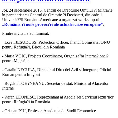
Joi, 24 septembrie 2015, Centrul de Drepturile Omului ?i Migra?ie,
în parteneriat cu Centrul de Oratorie ?i Dezbateri, din cadrul
Universit??ii Româno-Americane a organizat workshop-ul
„România ?i noile provoc?ri ale actualei crize europene”
.
Printre invitati s-au numarat:
- Lorett JESUDOSS, Protection Officer, Înaltul Comisariat ONU
pentru Refugia?i, Biroul din România
- Maria VOIC, Projects Coordinator, Organiza?ia Interna?ional?
pentru Migra?ie
- Catalin NECULA,
Director al Directiei Azil si Integrare, Oficiul
Roman pentru Imigrari
- Bogdan TOH?NEANU
, Secretar de stat, Ministerul Afacerilor
Interne
- ?tefan LEONESC
, Reprezentant al Asocia?iei Serviciul Iezui?ilor
pentru Refugia?i în România
- Cristian P?U
, Profesor, Academia de Studii Economice