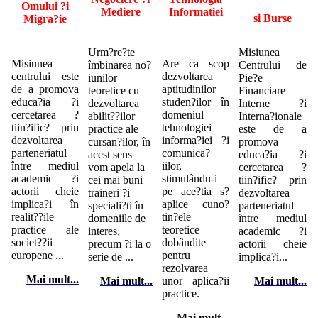
Omului ?i
Mediere
Informatiei
si Burse
Migra?ie
Urm?re?te
Misiunea
Misiunea
Are ca scop
îmbinarea no?
Centrului de
centrului este
dezvoltarea
iunilor
Pie?e
de a promova
aptitudinilor
teoretice cu
Financiare
educa?ia ?i
studen?ilor în
dezvoltarea
Interne ?i
cercetarea ?
domeniul
abilit??ilor
Interna?ionale
tiin?ific? prin
tehnologiei
practice ale
este de a
dezvoltarea
informa?iei ?i
cursan?ilor, în
promova
parteneriatul
comunica?
acest sens
educa?ia ?i
între mediul
iilor,
vom apela la
cercetarea ?
academic ?i
stimulându-i
cei mai buni
tiin?ific? prin
actorii cheie
pe ace?tia s?
traineri ?i
dezvoltarea
implica?i în
aplice cuno?
speciali?ti în
parteneriatul
realit??ile
tin?ele
domeniile de
între mediul
practice ale
teoretice
interes,
academic ?i
societ??ii
dobândite
precum ?i la o
actorii cheie
europene ...
pentru
serie de ...
implica?i...
rezolvarea
Mai mult...
Mai mult...
unor aplica?ii
Mai mult..
.
practice.
Mai mult..
.