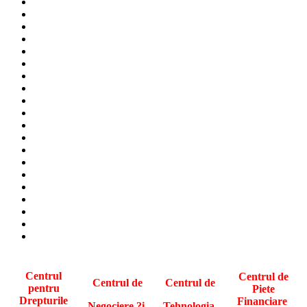
Centrul
Centrul de
Centrul de
Centrul de
pentru
Piete
Drepturile
Financiare
Negociere ?i
Tehnologia